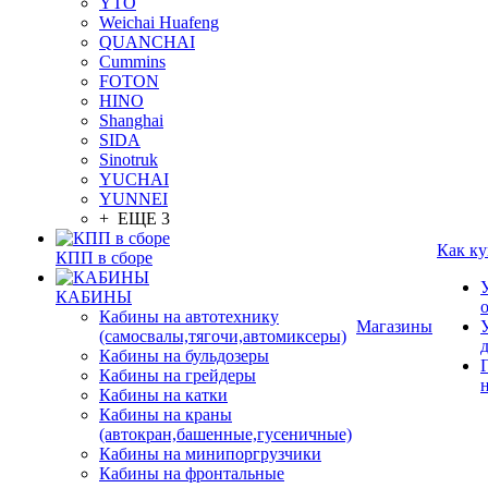
YTO
Weichai Huafeng
QUANCHAI
Cummins
FOTON
HINO
Shanghai
SIDA
Sinotruk
YUCHAI
YUNNEI
+ ЕЩЕ 3
Как ку
КПП в сборе
КАБИНЫ
Кабины на автотехнику
Магазины
(самосвалы,тягочи,автомиксеры)
Кабины на бульдозеры
Кабины на грейдеры
Кабины на катки
Кабины на краны
(автокран,башенные,гусеничные)
Кабины на минипоргрузчики
Кабины на фронтальные