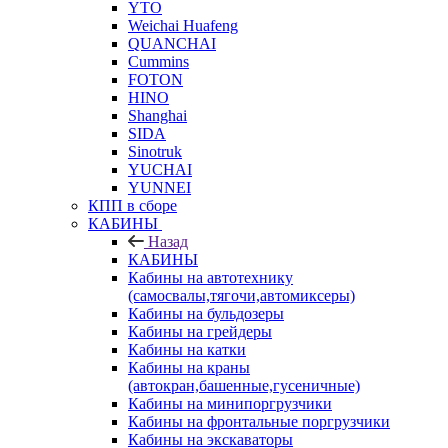
YTO
Weichai Huafeng
QUANCHAI
Cummins
FOTON
HINO
Shanghai
SIDA
Sinotruk
YUCHAI
YUNNEI
КПП в сборе
КАБИНЫ
Назад
КАБИНЫ
Кабины на автотехнику
(самосвалы,тягочи,автомиксеры)
Кабины на бульдозеры
Кабины на грейдеры
Кабины на катки
Кабины на краны
(автокран,башенные,гусеничные)
Кабины на минипоргрузчики
Кабины на фронтальные поргрузчики
Кабины на экскаваторы