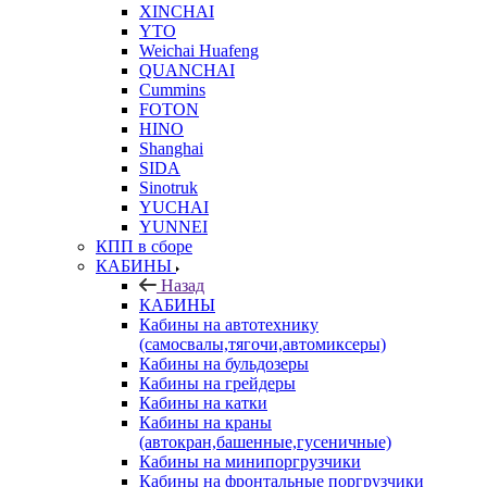
XINCHAI
YTO
Weichai Huafeng
QUANCHAI
Cummins
FOTON
HINO
Shanghai
SIDA
Sinotruk
YUCHAI
YUNNEI
КПП в сборе
КАБИНЫ
Назад
КАБИНЫ
Кабины на автотехнику
(самосвалы,тягочи,автомиксеры)
Кабины на бульдозеры
Кабины на грейдеры
Кабины на катки
Кабины на краны
(автокран,башенные,гусеничные)
Кабины на минипоргрузчики
Кабины на фронтальные поргрузчики