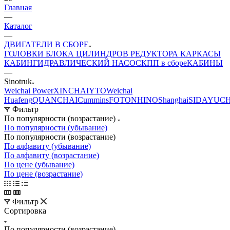
Главная
—
Каталог
—
ДВИГАТЕЛИ В СБОРЕ
ГОЛОВКИ БЛОКА ЦИЛИНДРОВ
РЕДУКТОРА
КАРКАСЫ
КАБИН
ГИДРАВЛИЧЕСКИЙ НАСОС
КПП в сборе
КАБИНЫ
—
Sinotruk
Weichai Power
XINCHAI
YTO
Weichai
Huafeng
QUANCHAI
Cummins
FOTON
HINO
Shanghai
SIDA
YUCH
Фильтр
По популярности (возрастание)
По популярности (убывание)
По популярности (возрастание)
По алфавиту (убывание)
По алфавиту (возрастание)
По цене (убывание)
По цене (возрастание)
Фильтр
Сортировка
По популярности (возрастание)