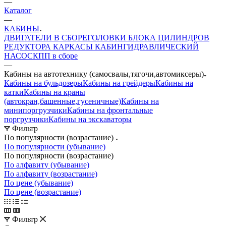
—
Каталог
—
КАБИНЫ
ДВИГАТЕЛИ В СБОРЕ
ГОЛОВКИ БЛОКА ЦИЛИНДРОВ
РЕДУКТОРА
КАРКАСЫ КАБИН
ГИДРАВЛИЧЕСКИЙ
НАСОС
КПП в сборе
—
Кабины на автотехнику (самосвалы,тягочи,автомиксеры)
Кабины на бульдозеры
Кабины на грейдеры
Кабины на
катки
Кабины на краны
(автокран,башенные,гусеничные)
Кабины на
минипоргрузчики
Кабины на фронтальные
поргрузчики
Кабины на экскаваторы
Фильтр
По популярности (возрастание)
По популярности (убывание)
По популярности (возрастание)
По алфавиту (убывание)
По алфавиту (возрастание)
По цене (убывание)
По цене (возрастание)
Фильтр