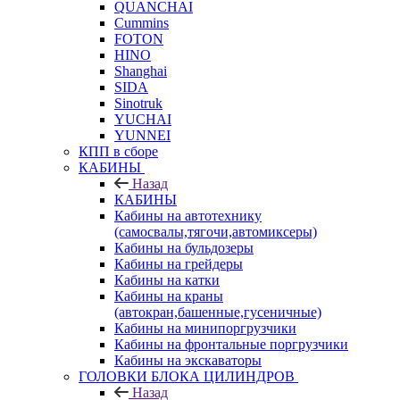
QUANCHAI
Cummins
FOTON
HINO
Shanghai
SIDA
Sinotruk
YUCHAI
YUNNEI
КПП в сборе
КАБИНЫ
Назад
КАБИНЫ
Кабины на автотехнику
(самосвалы,тягочи,автомиксеры)
Кабины на бульдозеры
Кабины на грейдеры
Кабины на катки
Кабины на краны
(автокран,башенные,гусеничные)
Кабины на минипоргрузчики
Кабины на фронтальные поргрузчики
Кабины на экскаваторы
ГОЛОВКИ БЛОКА ЦИЛИНДРОВ
Назад