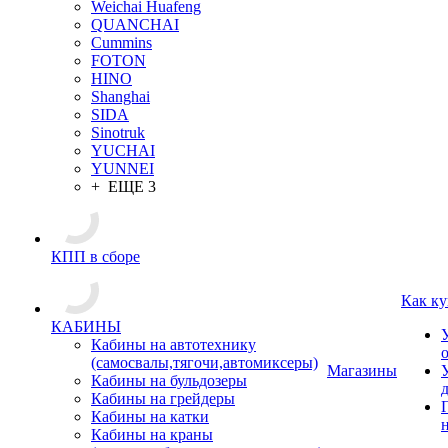
Weichai Huafeng
QUANCHAI
Cummins
FOTON
HINO
Shanghai
SIDA
Sinotruk
YUCHAI
YUNNEI
+ ЕЩЕ 3
КПП в сборе
Как ку
КАБИНЫ
Кабины на автотехнику
(самосвалы,тягочи,автомиксеры)
Магазины
Кабины на бульдозеры
Кабины на грейдеры
Кабины на катки
Кабины на краны