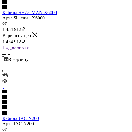
Кабина SHACMAN X6000
Арт.: Shacman X6000
от
1 434 912
₽
Варианты цен
1 434 912
₽
Подробности
В корзину
Кабина JAC N200
Арт.: JAC N200
от