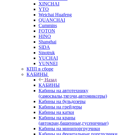
XINCHAI
YTO
Weichai Huafeng
QUANCHAI
Cummins
FOTON
HINO
Shanghai
SIDA
Sinotruk
YUCHAI
YUNNEI
КПП в сборе
КАБИНЫ
Назад
КАБИНЫ
Кабины на автотехнику
(самосвалы,тягочи,автомиксеры)
Кабины на бульдозеры
Кабины на грейдеры
Кабины на катки
Кабины на краны
(автокран,башенные,гусеничные)
Кабины на минипоргрузчики
Кабины на фронтальные поргрузчики