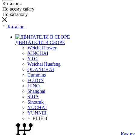
Каталог
По всему сайту
По каталогу
Каталог
ДВИГАТЕЛИ В СБОРЕ
Weichai Power
XINCHAI
YTO
Weichai Huafeng
QUANCHAI
Cummins
FOTON
HINO
Shanghai
SIDA
Sinotruk
YUCHAI
YUNNEI
+ ЕЩЕ 3
Как ку