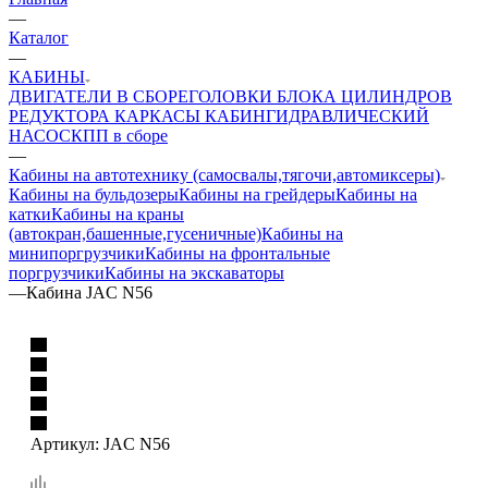
—
Каталог
—
КАБИНЫ
ДВИГАТЕЛИ В СБОРЕ
ГОЛОВКИ БЛОКА ЦИЛИНДРОВ
РЕДУКТОРА
КАРКАСЫ КАБИН
ГИДРАВЛИЧЕСКИЙ
НАСОС
КПП в сборе
—
Кабины на автотехнику (самосвалы,тягочи,автомиксеры)
Кабины на бульдозеры
Кабины на грейдеры
Кабины на
катки
Кабины на краны
(автокран,башенные,гусеничные)
Кабины на
минипоргрузчики
Кабины на фронтальные
поргрузчики
Кабины на экскаваторы
—
Кабина JAC N56
Артикул:
JAC N56