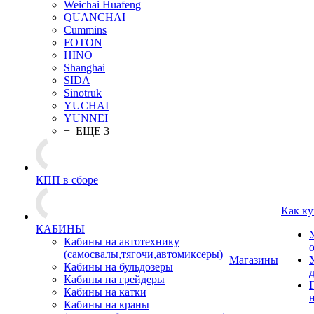
Weichai Huafeng
QUANCHAI
Cummins
FOTON
HINO
Shanghai
SIDA
Sinotruk
YUCHAI
YUNNEI
+ ЕЩЕ 3
КПП в сборе
Как ку
КАБИНЫ
Кабины на автотехнику
(самосвалы,тягочи,автомиксеры)
Магазины
Кабины на бульдозеры
Кабины на грейдеры
Кабины на катки
Кабины на краны