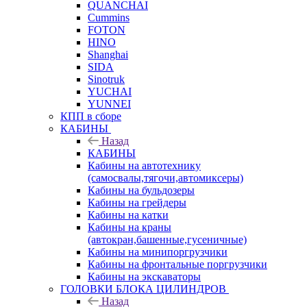
QUANCHAI
Cummins
FOTON
HINO
Shanghai
SIDA
Sinotruk
YUCHAI
YUNNEI
КПП в сборе
КАБИНЫ
Назад
КАБИНЫ
Кабины на автотехнику
(самосвалы,тягочи,автомиксеры)
Кабины на бульдозеры
Кабины на грейдеры
Кабины на катки
Кабины на краны
(автокран,башенные,гусеничные)
Кабины на минипоргрузчики
Кабины на фронтальные поргрузчики
Кабины на экскаваторы
ГОЛОВКИ БЛОКА ЦИЛИНДРОВ
Назад