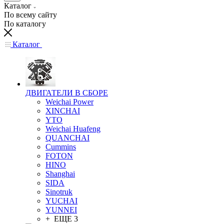
Каталог
По всему сайту
По каталогу
Каталог
ДВИГАТЕЛИ В СБОРЕ
Weichai Power
XINCHAI
YTO
Weichai Huafeng
QUANCHAI
Cummins
FOTON
HINO
Shanghai
SIDA
Sinotruk
YUCHAI
YUNNEI
+ ЕЩЕ 3