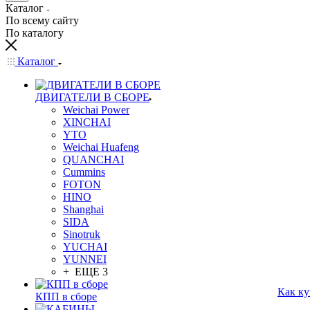
Каталог
По всему сайту
По каталогу
Каталог
ДВИГАТЕЛИ В СБОРЕ
Weichai Power
XINCHAI
YTO
Weichai Huafeng
QUANCHAI
Cummins
FOTON
HINO
Shanghai
SIDA
Sinotruk
YUCHAI
YUNNEI
+ ЕЩЕ 3
Как ку
КПП в сборе