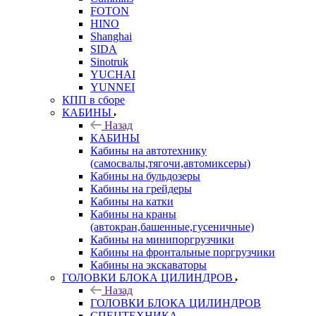
FOTON
HINO
Shanghai
SIDA
Sinotruk
YUCHAI
YUNNEI
КПП в сборе
КАБИНЫ
Назад
КАБИНЫ
Кабины на автотехнику
(самосвалы,тягочи,автомиксеры)
Кабины на бульдозеры
Кабины на грейдеры
Кабины на катки
Кабины на краны
(автокран,башенные,гусеничные)
Кабины на минипоргрузчики
Кабины на фронтальные поргрузчики
Кабины на экскаваторы
ГОЛОВКИ БЛОКА ЦИЛИНДРОВ
Назад
ГОЛОВКИ БЛОКА ЦИЛИНДРОВ
СПЕЦТЕХНИКА